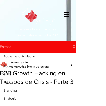
Aceleradora en sectores
industriales y negocios B2B
Entrada
Todas las entradas
Syndesis B2B
Todas las entradas
12 may 2020
14 min de lectura
B2B Growth Hacking en
Sales
Tiempos de Crisis - Parte 3
Research
Branding
Strategic