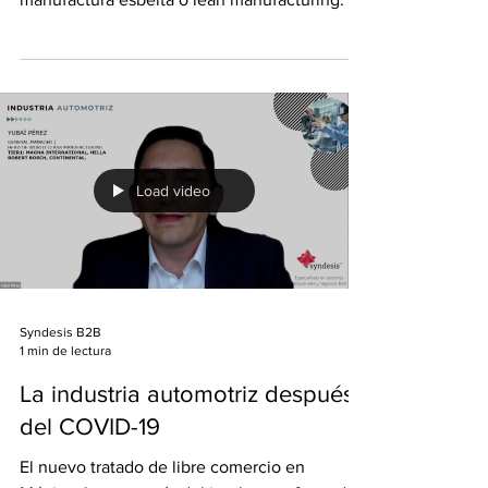
manufactura esbelta o lean manufacturing. Y
que...
Load video
Syndesis B2B
1 min de lectura
La industria automotriz después
del COVID-19