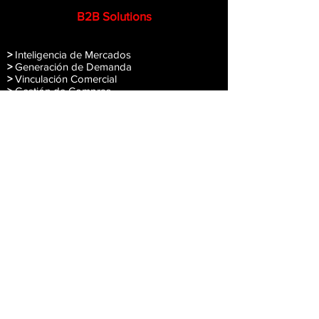
B2B Solutions
>
Inteligencia de Mercados
>
Generación de Demanda
>
Vinculación Comercial
>
Gestión de Compras
>
Compra - Venta de Empre
sas
Quick Contact