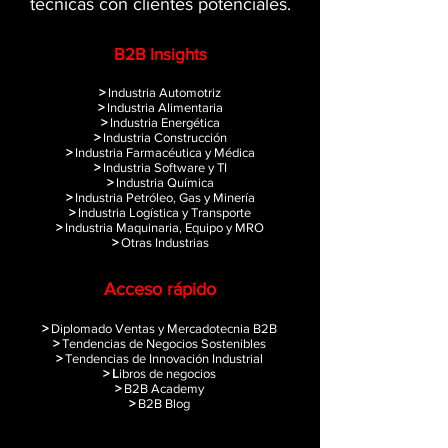
técnicas con clientes potenciales.
B2B Insights
>
Industria Automotriz
>
Industria Alimentaria
>
Industria Energética
>
Industria Construcción
>
Industria Farmacéutica y Médica
>
Industria Software y TI
>
Industria Química
>
Industria Petróleo, Gas y Minería
>
Industria Logística y Transporte
>
Industria Maquinaria, Equipo y MRO
>
Otras Industrias
Acceso rápido
>
Diplomado Ventas y Mercadotecnia B2B
>
Tendencias de Negocios Sostenibles
>
Tendencias de Innovación Industrial
> L
ibros de negocios
>
B2B Academy
>
B2B Blog