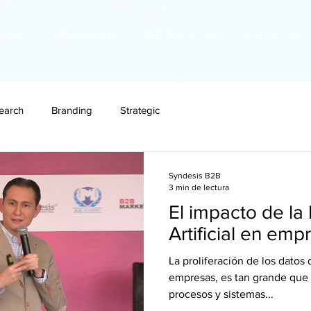
utions
B2B Academy
B2B Community
B2B Insights
earch
Branding
Strategic
Syndesis B2B
3 min de lectura
El impacto de la 
Artificial en em
La proliferación de los datos
empresas, es tan grande que 
procesos y sistemas...