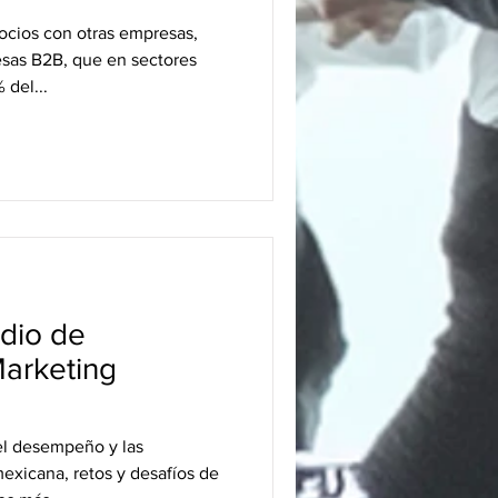
cios con otras empresas,
as B2B, que en sectores
 del...
udio de
arketing
 el desempeño y las
exicana, retos y desafíos de