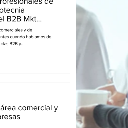
profesionales de
otecnia
el B2B Mkt
 comerciales y de
entes cuando hablamos de
ias B2B y...
 área comercial y
presas