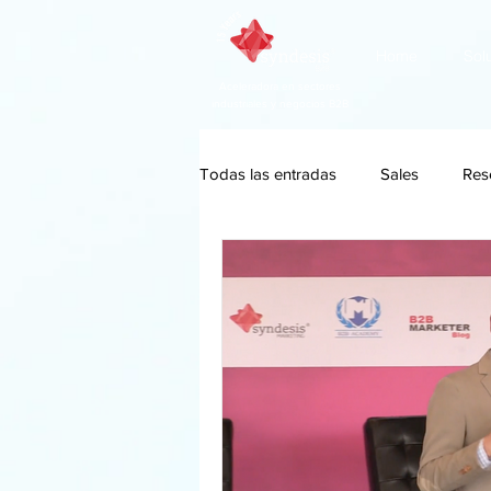
Home
Sol
Aceleradora en sectores
industriales y negocios B2B
Todas las entradas
Sales
Res