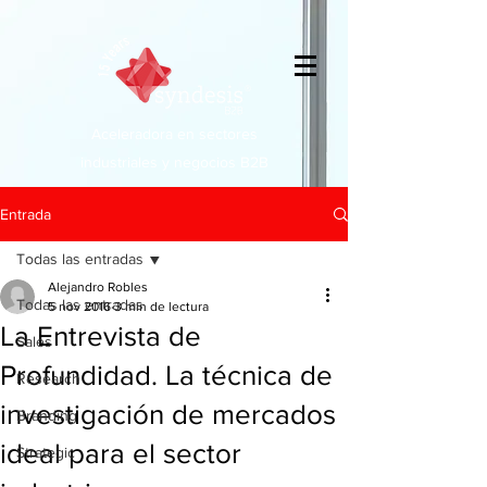
Aceleradora en sectores
industriales y negocios B2B
Entrada
Todas las entradas
Alejandro Robles
Todas las entradas
5 nov 2016
3 min de lectura
La Entrevista de
Sales
Profundidad. La técnica de
Research
investigación de mercados
Branding
ideal para el sector
Strategic