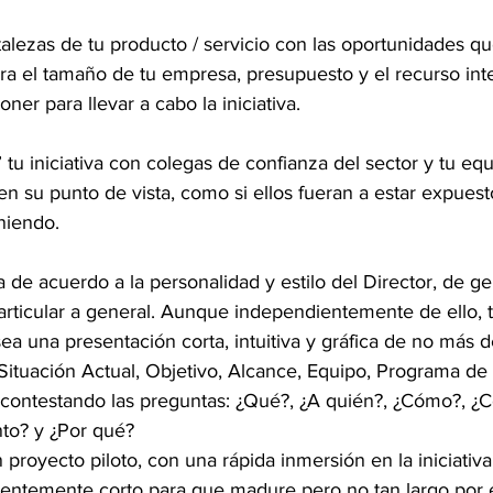
rtalezas de tu producto / servicio con las oportunidades q
ara el tamaño de tu empresa, presupuesto y el recurso int
ner para llevar a cabo la iniciativa.
 tu iniciativa con colegas de confianza del sector y tu equ
n su punto de vista, como si ellos fueran a estar expuestos
niendo.
a de acuerdo a la personalidad y estilo del Director, de ge
particular a general. Aunque independientemente de ello, 
ea una presentación corta, intuitiva y gráfica de no más 
ituación Actual, Objetivo, Alcance, Equipo, Programa de 
 contestando las preguntas: ¿Qué?, ¿A quién?, ¿Cómo?, ¿C
to? y ¿Por qué?  
proyecto piloto, con una rápida inmersión en la iniciativ
ientemente corto para que madure pero no tan largo por e