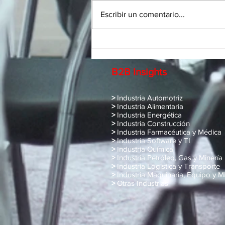
Escribir un comentario...
Construcción de marca a
través de influencers
B2B Insights
>
Industria Automotriz
>
Industria Alimentaria
>
Industria Energética
>
Industria Construcción
>
Industria Farmacéutica y Médica
>
Industria Software y TI
>
Industria Química
>
Industria Petróleo, Gas y Minería
>
Industria Logística y Transporte
>
Industria Maquinaria, Equipo y 
>
Otras Industrias