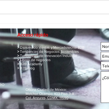
Convence a tus clientes sobre
Mejo
los beneficios del IoT y la
reda
transformación digital
herr
Acceso rápido
1
>
Diplomado Ventas y Mercadotecnia B2B
>
Tendencias de Negocios Sostenibles
>
Tendencias de Innovación Industrial
> L
ibros de negocios
>
B2B Academy
>
B2B Blog
MRO
Oficina Ciudad de México:
Melchor Ocampo 403 Piso 3-A
Col. Anzures, CDMX. 11590