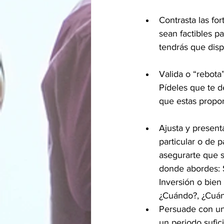
Contrasta las fo
sean factibles p
tendrás que dispo
Valida o “rebota”
Pídeles que te de
que estas propo
Ajusta y present
particular o de 
asegurarte que s
donde abordes: S
Inversión o bien
¿Cuándo?, ¿Cuán
Persuade con un 
un periodo sufic