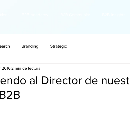
utions
B2B Academy
B2B Community
B2B Insights
earch
Branding
Strategic
v 2016
2 min de lectura
endo al Director de nuest
a B2B