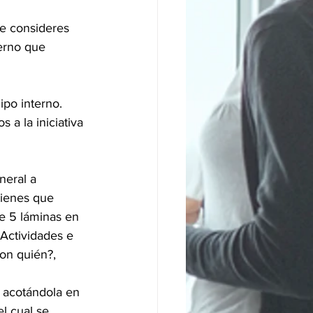
ue consideres 
erno que 
ipo interno. 
 a la iniciativa 
neral a 
tienes que 
de 5 láminas en 
Actividades e 
on quién?, 
a acotándola en 
l cual se 