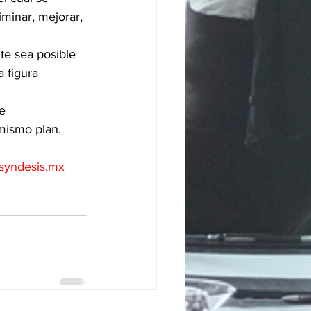
iminar, mejorar, 
te sea posible 
 figura 
e 
mismo plan. 
syndesis.mx