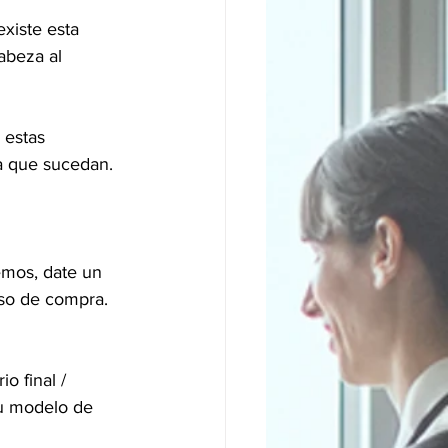
xiste esta 
abeza al 
 estas 
a que sucedan. 
emos, date un 
eso de compra. 
o final / 
tu modelo de 