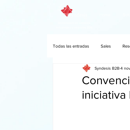
Home
Sol
Aceleradora en sectores
industriales y negocios B2B
Todas las entradas
Sales
Res
Syndesis B2B
4 no
Convenci
iniciativ