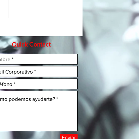
res prácticas en
cción de contenidos y
amientas de venta - Parte
Quick Contact
Enviar