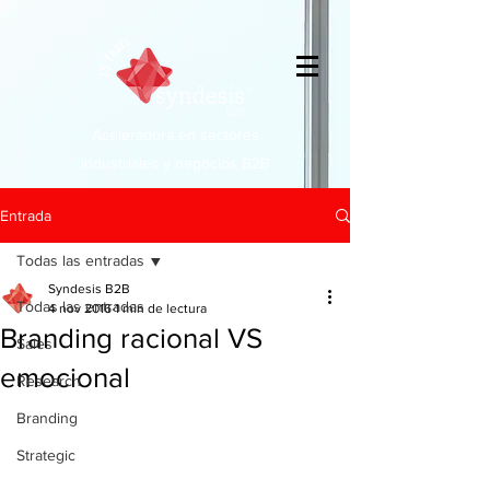
Aceleradora en sectores
industriales y negocios B2B
Entrada
Todas las entradas
Syndesis B2B
Todas las entradas
4 nov 2016
1 min de lectura
Branding racional VS
Sales
emocional
Research
Branding
Strategic