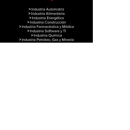
>
Industria Automotriz
>
Industria Alimentaria
>
Industria Energética
>
Industria Construcción
>
Industria Farmacéutica y Médica
>
Industria Software y TI
>
Industria Química
>
Industria Petróleo, Gas y Minería
>
Industria Logística y Transporte
>
Industria Maquinaria, Equipo y MRO
>
Otras Industrias
Acceso rápido
>
Diplomado Ventas y Mercadotecnia B2B
>
Tendencias de Negocios Sostenibles
>
Tendencias de Innovación Industrial
> L
ibros de negocios
>
B2B Academy
>
B2B Blog
B2B Solutions