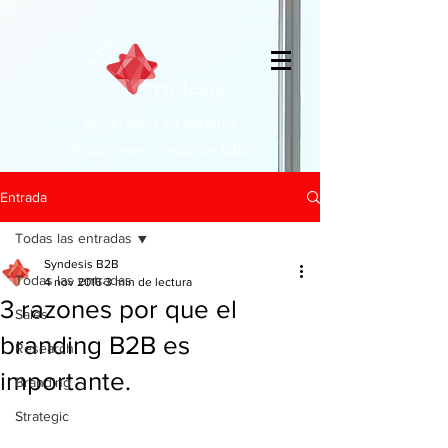
Aceleradora en sectores
industriales y negocios B2B
Entrada
Todas las entradas
Syndesis B2B
Todas las entradas
4 nov 2016
3 min de lectura
3 razones por que el
Sales
branding B2B es
Research
importante.
Branding
Strategic