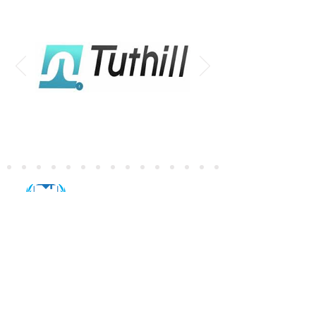
Algunas opiniones
B2B Insights
Excelente!...muy interesante y completo, me
ayudó a comprender varios conceptos...
>
Industria Automotriz
>
Industria Alimentaria
>
Industria Energética
>
Industria Construcción
>
Industria Farmacéutica y Médica