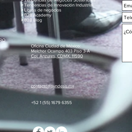
>
Tendencias de Innovación Industrial
> L
ibros de negocios
>
B2B Academy
>
B2B Blog
MRO
Oficina Ciudad de México:
Melchor Ocampo 403 Piso 3-A
Col. Anzures, CDMX. 11590
contacto@syndesis.mx
+52 1 (55) 1679 6355