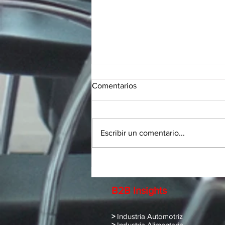
Comentarios
Escribir un comentario...
Generación de demanda B2B
con puntos de venta
B2B Insights
>
Industria Automotriz
>
Industria Alimentaria