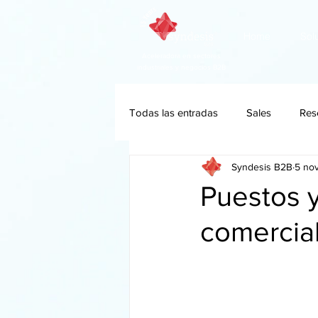
Home
Sol
Aceleradora en sectores
industriales y negocios B2B
Todas las entradas
Sales
Res
Syndesis B2B
5 no
Puestos y
comercia