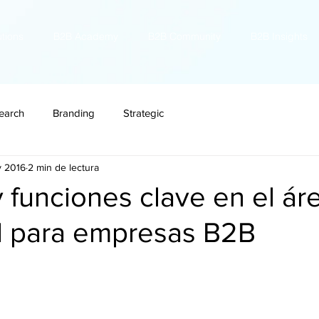
utions
B2B Academy
B2B Community
B2B Insights
earch
Branding
Strategic
v 2016
2 min de lectura
 funciones clave en el ár
l para empresas B2B