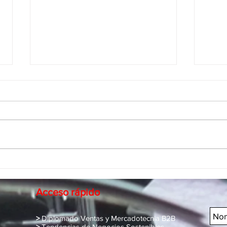
Adaptabilidad estratégica ante
B2B 
cambios de mercado
2018:
la re
Acceso rápido
>
Diplomado Ventas y Mercadotecnia B2B
>
Tendencias de Negocios Sostenibles