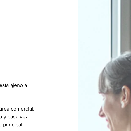
stá ajeno a 
área comercial, 
o y cada vez 
principal. 