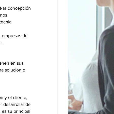
e la concepción 
emos 
ecnia. 
n empresas del 
e.
ienen en sus 
na solución o 
 y el cliente, 
 desarrollar de 
es su principal 