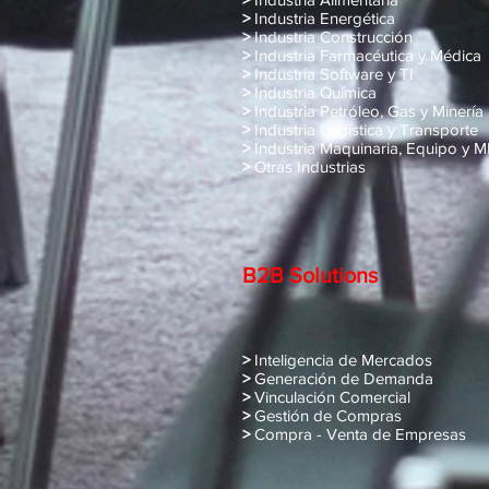
>
Industria Energética
>
Industria Construcción
>
Industria Farmacéutica y Médica
>
Industria Software y TI
>
Industria Química
>
Industria Petróleo, Gas y Minería
>
Industria Logística y Transporte
>
Industria Maquinaria, Equipo y 
>
Otras Industrias
B2B Solutions
>
Inteligencia de Mercados
>
Generación de Demanda
>
Vinculación Comercial
>
Gestión de Compras
>
Compra - Venta de Empre
sas