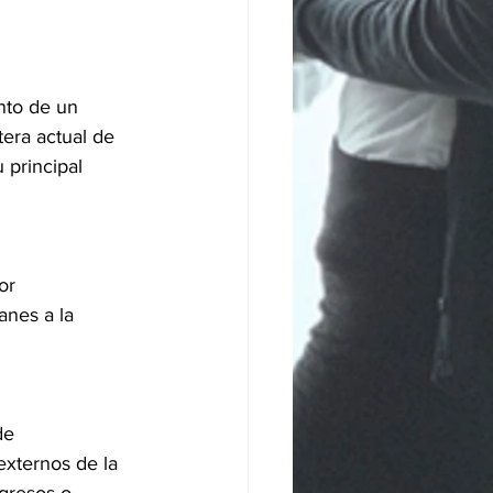
nto de un 
era actual de 
principal 
or 
anes a la 
de 
externos de la 