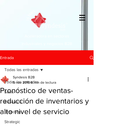
Aceleradora en sectores
industriales y negocios B2B
Entrada
Todas las entradas
Syndesis B2B
Todas las entradas
5 nov 2016
6 min de lectura
Pronóstico de ventas-
Sales
reducción de inventarios y
Research
alto nivel de servicio
Branding
Strategic