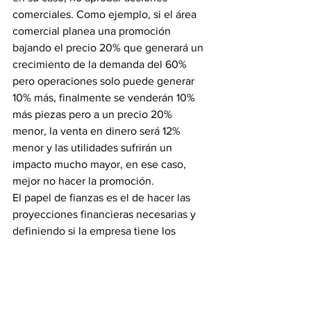
comerciales. Como ejemplo, si el área 
comercial planea una promoción 
bajando el precio 20% que generará un 
crecimiento de la demanda del 60% 
pero operaciones solo puede generar 
10% más, finalmente se venderán 10% 
más piezas pero a un precio 20% 
menor, la venta en dinero será 12% 
menor y las utilidades sufrirán un 
impacto mucho mayor, en ese caso, 
mejor no hacer la promoción.
El papel de fianzas es el de hacer las 
proyecciones financieras necesarias y 
definiendo si la empresa tiene los 
recursos para la ejecución del plan y si 
es rentable llevarlo a cabo.
Con lo anterior, queda implícito que el 
plan debe ser realizado y aprobado por 