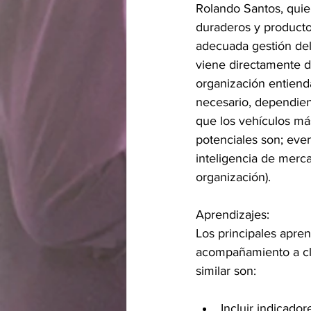
Rolando Santos, quie
duraderos y producto
adecuada gestión del 
viene directamente de
organización entienda
necesario, dependien
que los vehículos más
potenciales son; even
inteligencia de merca
organización).
Aprendizajes:
Los principales apre
acompañamiento a cli
similar son:
Incluir indicador