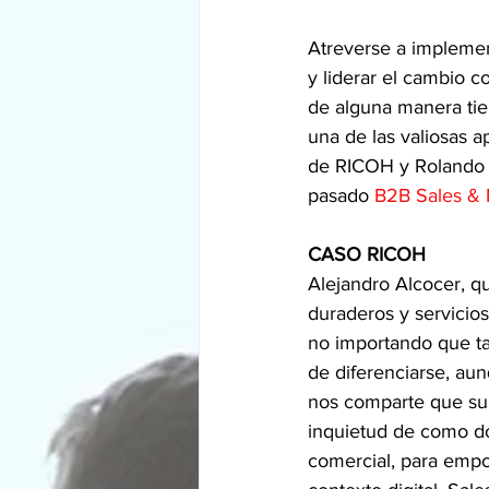
Atreverse a implementa
y liderar el cambio co
de alguna manera tien
una de las valiosas 
de RICOH y Rolando S
pasado 
B2B Sales & 
CASO RICOH
Alejandro Alcocer, q
duraderos y servicio
no importando que ta
de diferenciarse, au
nos comparte que su 
inquietud de como do
comercial, para empo