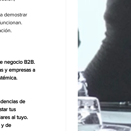
ra demostrar 
funcionan.  
ción. 
de negocio B2B. 
s y empresas a 
stémica.
ndencias de 
tar tus 
res al tuyo. 
 y de 