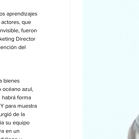
los aprendizajes 
s actores, que 
nvisible, fueron 
eting Director 
ención del 
a bienes 
 océano azul, 
 habrá forma 
 Y para muestra 
rgió de la 
ia su equipo 
ra en un 