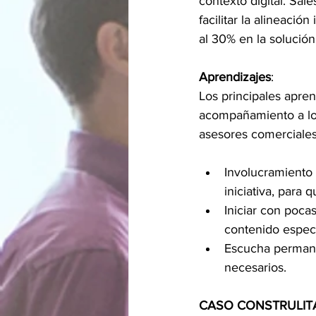
contexto digital. Sale
facilitar la alineaci
al 30% en la solución
Aprendizajes
:
Los principales apre
acompañamiento a lo 
asesores comerciales
Involucramiento 
iniciativa, para
Iniciar con poca
contenido especí
Escucha permanen
necesarios. 
CASO CONSTRULIT