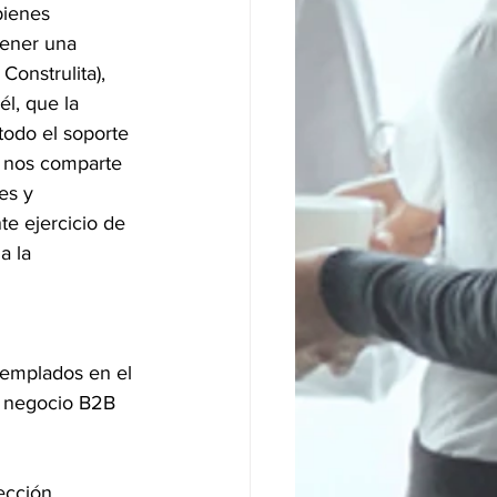
bienes 
tener una 
Construlita), 
l, que la 
todo el soporte 
, nos comparte 
es y 
te ejercicio de 
a la 
templados en el 
e negocio B2B 
ección, 