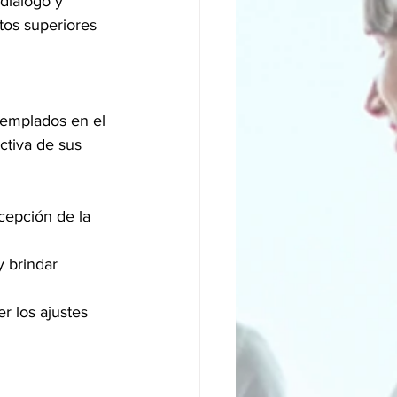
 diálogo y 
tos superiores 
templados en el 
ctiva de sus 
cepción de la 
y brindar 
 los ajustes 