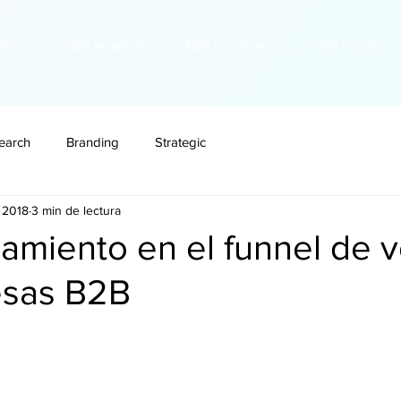
utions
B2B Academy
B2B Community
B2B Insights
earch
Branding
Strategic
l 2018
3 min de lectura
miento en el funnel de v
esas B2B