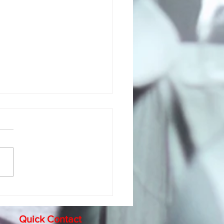
gración Regional de
eedores B2B en la
tria Automotriz
Quick Contact