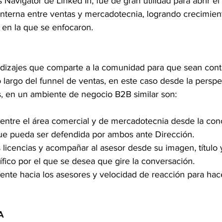
s Navigator de Linked In, fue de gran utilidad para abrir el
ón interna entre ventas y mercadotecnia, logrando crecimien
 en la que se enfocaron.
ndizajes que comparte a la comunidad para que sean con
largo del funnel de ventas, en este caso desde la perspe
, en un ambiente de negocio B2B similar son:
entre el área comercial y de mercadotecnia desde la con
 que pueda ser defendida por ambos ante Dirección.  
s licencias y acompañar al asesor desde su imagen, título 
fico por el que se desea que gire la conversación.  
te hacia los asesores y velocidad de reacción para hacer
A