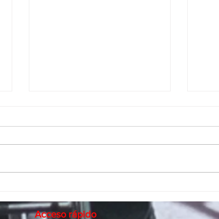
Industria Médica: Integración
Inte
Regional de Proveedores
Prov
Indus
Acceso rápido