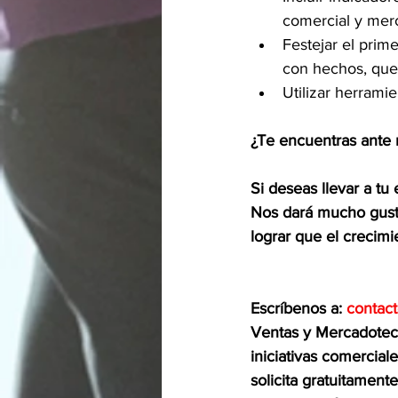
comercial y merc
Festejar el prim
con hechos, que 
Utilizar herrami
¿Te encuentras ante r
Si deseas llevar a t
Nos dará mucho gust
lograr que el crecimi
Escríbenos a: 
contac
Ventas y Mercadotecn
iniciativas comercial
solicita gratuitamente