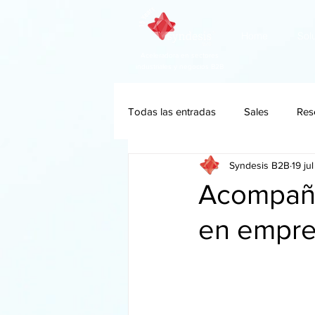
Home
Sol
Aceleradora en sectores
industriales y negocios B2B
Todas las entradas
Sales
Res
Syndesis B2B
19 ju
Acompaña
en empr