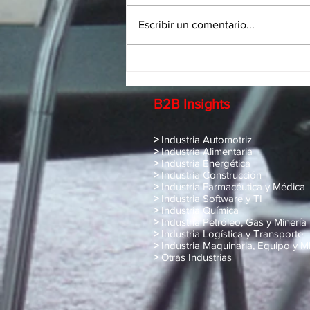
Escribir un comentario...
Planeación estratégica 2021
B2B Insights
>
Industria Automotriz
>
Industria Alimentaria
>
Industria Energética
>
Industria Construcción
>
Industria Farmacéutica y Médica
>
Industria Software y TI
>
Industria Química
>
Industria Petróleo, Gas y Minería
>
Industria Logística y Transporte
>
Industria Maquinaria, Equipo y 
>
Otras Industrias