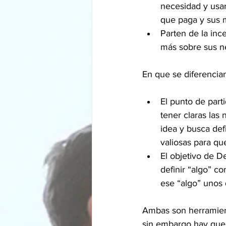
necesidad y usar
que paga y sus m
Parten de la inc
más sobre sus ne
En que se diferencia
El punto de part
tener claras las
idea y busca def
valiosas para que
El objetivo de D
definir “algo” co
ese “algo” unos
Ambas son herramient
sin embargo hay que 