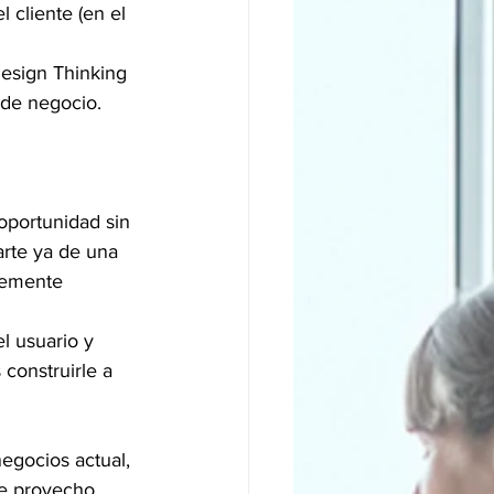
 cliente (en el 
Design Thinking 
de negocio.  
oportunidad sin 
arte ya de una 
temente 
l usuario y 
 construirle a 
egocios actual, 
e provecho. 