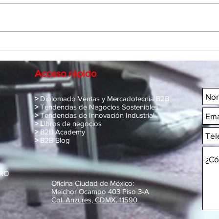
Industria Médica: Integración
Inte
Regional de Proveedores
Prov
Indus
Acceso rápido
>
Diplomado Ventas y Mercadotecnia B2B
>
Tendencias de Negocios Sostenibles
>
Tendencias de Innovación Industrial
> L
ibros de negocios
>
B2B Academy
>
B2B Blog
MRO
Oficina Ciudad de México:
Melchor Ocampo 403 Piso 3-A
Col. Anzures, CDMX. 11590