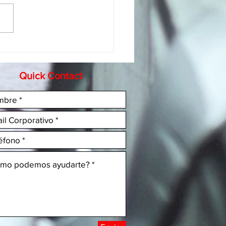
gración Regional de
eedores B2B en la
tria Automotriz
Quick Contact