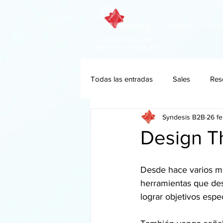
Home
Sol
Aceleradora en sectores
industriales y negocios B2B
Todas las entradas
Sales
Res
Syndesis B2B
26 f
Design Th
Desde hace varios m
herramientas que de
lograr objetivos espec