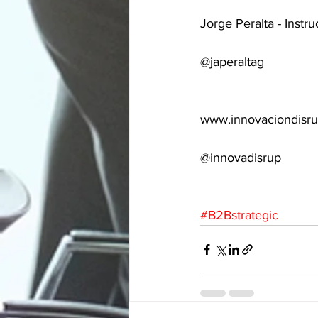
Jorge Peralta - Instru
@japeraltag
www.innovaciondisru
@innovadisrup
#B2Bstrategic