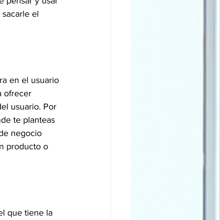
 pensar y usar 
sacarle el 
a en el usuario 
 ofrecer 
el usuario. Por 
nde te planteas 
 de negocio 
n producto o 
l que tiene la 