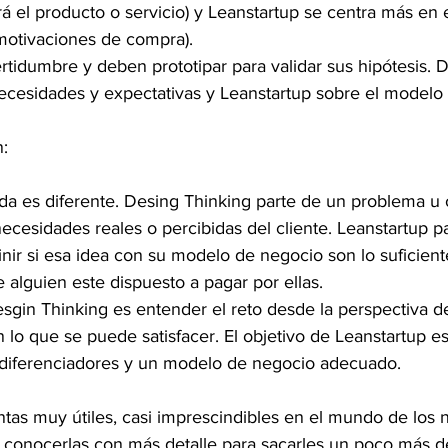
á el producto o servicio) y Leanstartup se centra más en el
otivaciones de compra).  
ertidumbre y deben prototipar para validar sus hipótesis. 
cesidades y expectativas y Leanstartup sobre el modelo 
n:
ida es diferente. Desing Thinking parte de un problema u 
 necesidades reales o percibidas del cliente. Leanstartup p
inir si esa idea con su modelo de negocio son lo suficien
 alguien este dispuesto a pagar por ellas.  
esgin Thinking es entender el reto desde la perspectiva de
n lo que se puede satisfacer. El objetivo de Leanstartup es
 diferenciadores y un modelo de negocio adecuado. 
as muy útiles, casi imprescindibles en el mundo de los n
conocerlas con más detalle para sacarles un poco más d