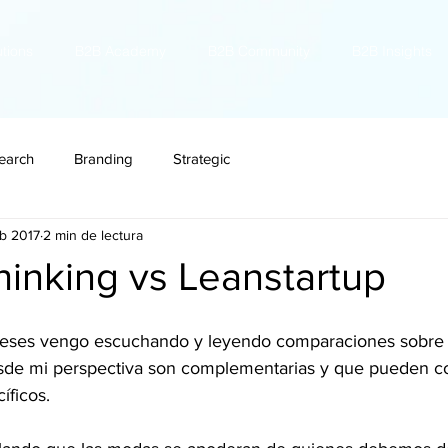
utions
B2B Academy
B2B Community
B2B Insights
earch
Branding
Strategic
eb 2017
2 min de lectura
inking vs Leanstartup
eses vengo escuchando y leyendo comparaciones sobre 
sde mi perspectiva son complementarias y que pueden c
íficos.