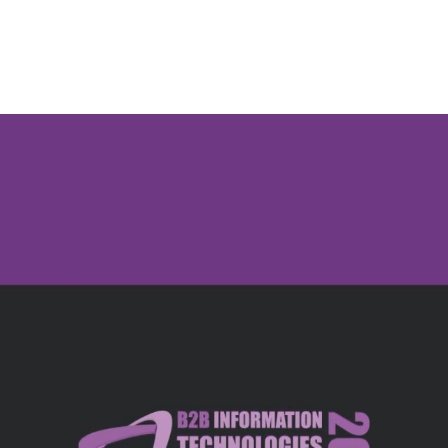
utions
B2B Academy
B2B Community
B2B Insights