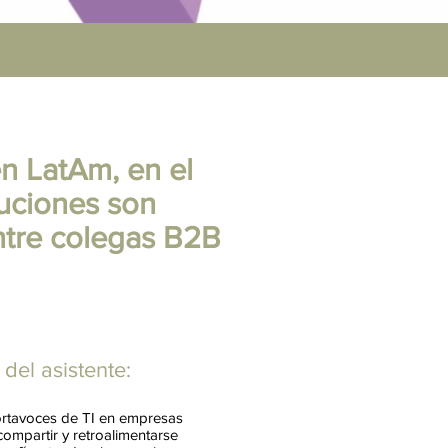
n LatAm, en el
luciones son
ntre colegas B2B
l del asistente:
ortavoces de TI en empresas
ompartir y retroalimentarse