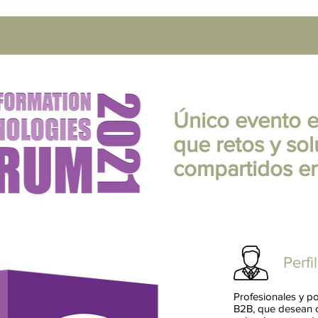
Único evento e
que retos y so
compartidos e
Perfi
Profesionales y p
B2B, que desean c