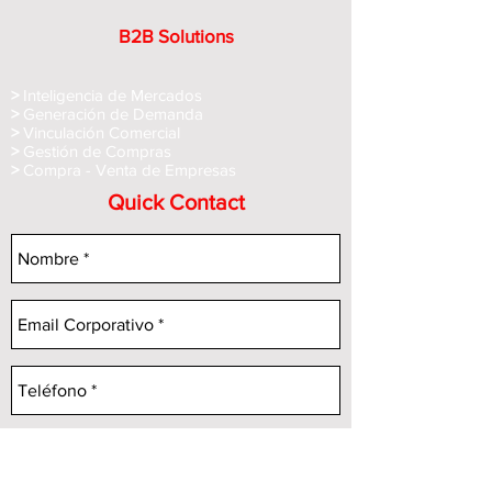
B2B Solutions
>
Inteligencia de Mercados
>
Generación de Demanda
>
Vinculación Comercial
>
Gestión de Compras
>
Compra - Venta de Empre
sas
Quick Contact