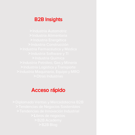
B2B Insights
>
Industria Automotriz
>
Industria Alimentaria
>
Industria Energética
>
Industria Construcción
>
Industria Farmacéutica y Médica
>
Industria Software y TI
>
Industria Química
>
Industria Petróleo, Gas y Minería
>
Industria Logística y Transporte
>
Industria Maquinaria, Equipo y MRO
>
Otras Industrias
Acceso rápido
>
Diplomado Ventas y Mercadotecnia B2B
>
Tendencias de Negocios Sostenibles
>
Tendencias de Innovación Industrial
> L
ibros de negocios
>
B2B Academy
>
B2B Blog