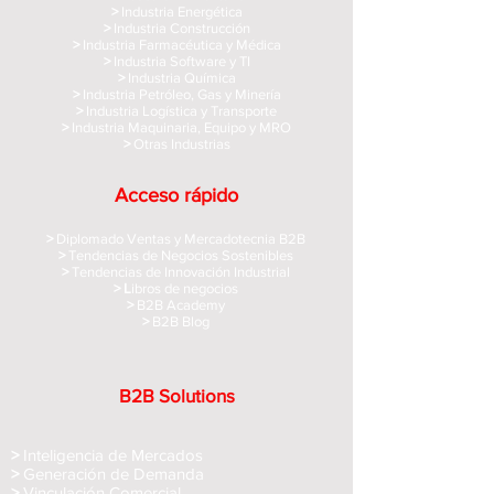
>
Industria Energética
>
Industria Construcción
>
Industria Farmacéutica y Médica
>
Industria Software y TI
>
Industria Química
>
Industria Petróleo, Gas y Minería
>
Industria Logística y Transporte
>
Industria Maquinaria, Equipo y MRO
>
Otras Industrias
Acceso rápido
>
Diplomado Ventas y Mercadotecnia B2B
>
Tendencias de Negocios Sostenibles
>
Tendencias de Innovación Industrial
> L
ibros de negocios
>
B2B Academy
>
B2B Blog
B2B Solutions
>
Inteligencia de Mercados
>
Generación de Demanda
>
Vinculación Comercial