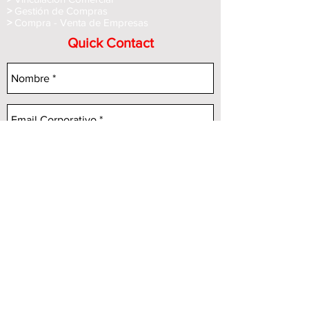
>
Gestión de Compras
>
Compra - Venta de Empre
sas
Quick Contact
Enviar