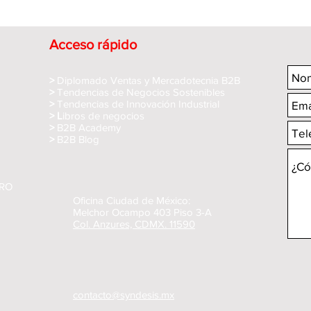
Acceso rápido
>
Diplomado Ventas y Mercadotecnia B2B
>
Tendencias de Negocios Sostenibles
>
Tendencias de Innovación Industrial
> L
ibros de negocios
>
B2B Academy
>
B2B Blog
MRO
Oficina Ciudad de México:
Melchor Ocampo 403 Piso 3-A
Col. Anzures, CDMX. 11590
contacto@syndesis.mx