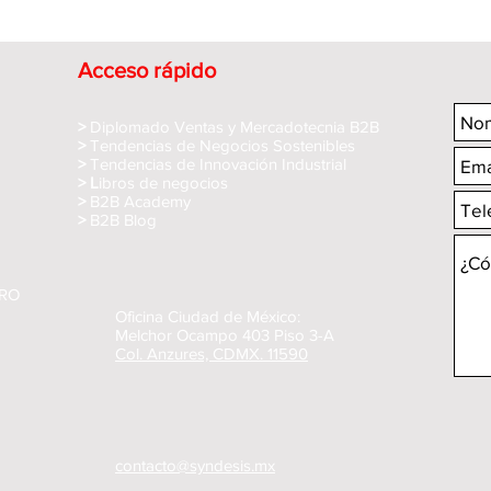
Acceso rápido
>
Diplomado Ventas y Mercadotecnia B2B
>
Tendencias de Negocios Sostenibles
>
Tendencias de Innovación Industrial
> L
ibros de negocios
>
B2B Academy
>
B2B Blog
MRO
Oficina Ciudad de México:
Melchor Ocampo 403 Piso 3-A
Col. Anzures, CDMX. 11590
contacto@syndesis.mx