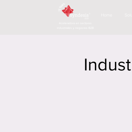
Home
Sol
Aceleradora en sectores
industriales y negocios B2B
Indust