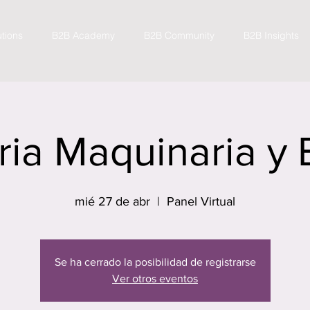
utions
B2B Academy
B2B Community
B2B Insights
ria Maquinaria y
mié 27 de abr
  |  
Panel Virtual
Se ha cerrado la posibilidad de registrarse
Ver otros eventos