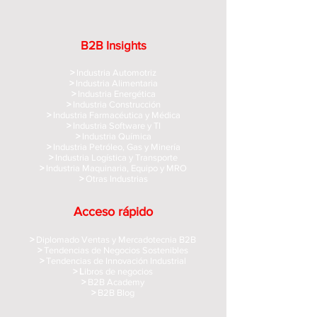
B2B Insights
>
Industria Automotriz
>
Industria Alimentaria
>
Industria Energética
>
Industria Construcción
>
Industria Farmacéutica y Médica
>
Industria Software y TI
>
Industria Química
>
Industria Petróleo, Gas y Minería
>
Industria Logística y Transporte
>
Industria Maquinaria, Equipo y MRO
>
Otras Industrias
Acceso rápido
>
Diplomado Ventas y Mercadotecnia B2B
>
Tendencias de Negocios Sostenibles
>
Tendencias de Innovación Industrial
> L
ibros de negocios
>
B2B Academy
>
B2B Blog