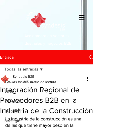
Aceleradora en sectores
industriales y negocios B2B
Entrada
Todas las entradas
Syndesis B2B
Todas las entradas
23 feb 2021
1 min de lectura
Integración Regional de
Sales
Proveedores B2B en la
Research
Industria de la Construcción
Branding
La industria de la construcción es una 
Strategic
de las que tiene mayor peso en la 