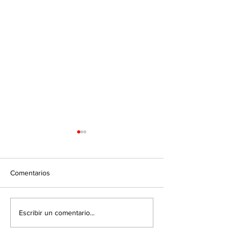
Comentarios
Industria Médica:
Integración Regi
Escribir un comentario...
Integración Regional de
Proveedores B2B