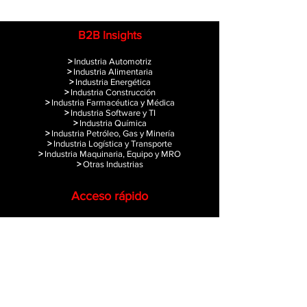
Proveedores
Industria Automot
B2B Insights
>
Industria Automotriz
>
Industria Alimentaria
>
Industria Energética
>
Industria Construcción
>
Industria Farmacéutica y Médica
>
Industria Software y TI
>
Industria Química
>
Industria Petróleo, Gas y Minería
>
Industria Logística y Transporte
>
Industria Maquinaria, Equipo y MRO
>
Otras Industrias
Acceso rápido
>
Diplomado Ventas y Mercadotecnia B2B
>
Tendencias de Negocios Sostenibles
>
Tendencias de Innovación Industrial
> L
ibros de negocios
>
B2B Academy
>
B2B Blog