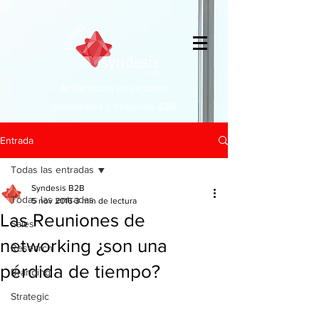
Aceleradora en sectores
industriales y negocios B2B
Entrada
Todas las entradas
Syndesis B2B
Todas las entradas
5 nov 2016
3 min de lectura
Las Reuniones de
Sales
networking ¿son una
Research
pérdida de tiempo?
Branding
Strategic