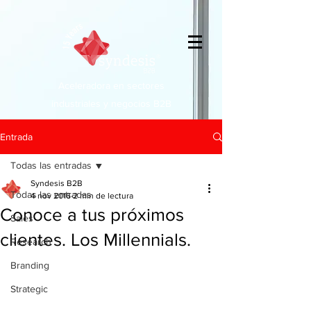
Aceleradora en sectores
industriales y negocios B2B
Entrada
Todas las entradas
Syndesis B2B
Todas las entradas
4 nov 2016
2 min de lectura
Conoce a tus próximos
Sales
clientes. Los Millennials.
Research
Branding
Strategic