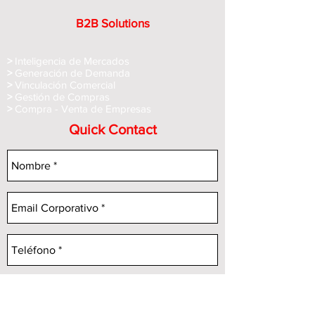
B2B Solutions
>
Inteligencia de Mercados
>
Generación de Demanda
>
Vinculación Comercial
>
Gestión de Compras
>
Compra - Venta de Empre
sas
Quick Contact