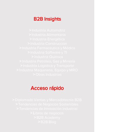
B2B Insights
>
Industria Automotriz
>
Industria Alimentaria
>
Industria Energética
>
Industria Construcción
>
Industria Farmacéutica y Médica
>
Industria Software y TI
>
Industria Química
>
Industria Petróleo, Gas y Minería
>
Industria Logística y Transporte
>
Industria Maquinaria, Equipo y MRO
>
Otras Industrias
Acceso rápido
>
Diplomado Ventas y Mercadotecnia B2B
>
Tendencias de Negocios Sostenibles
>
Tendencias de Innovación Industrial
> L
ibros de negocios
>
B2B Academy
>
B2B Blog