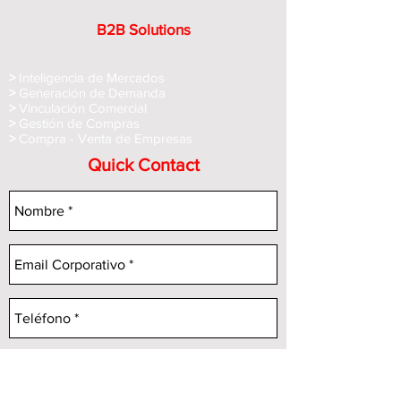
B2B Solutions
>
Inteligencia de Mercados
>
Generación de Demanda
>
Vinculación Comercial
>
Gestión de Compras
>
Compra - Venta de Empre
sas
Quick Contact