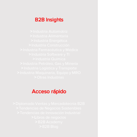
B2B Insights
>
Industria Automotriz
>
Industria Alimentaria
>
Industria Energética
>
Industria Construcción
>
Industria Farmacéutica y Médica
>
Industria Software y TI
>
Industria Química
>
Industria Petróleo, Gas y Minería
>
Industria Logística y Transporte
>
Industria Maquinaria, Equipo y MRO
>
Otras Industrias
Acceso rápido
>
Diplomado Ventas y Mercadotecnia B2B
>
Tendencias de Negocios Sostenibles
>
Tendencias de Innovación Industrial
> L
ibros de negocios
>
B2B Academy
>
B2B Blog